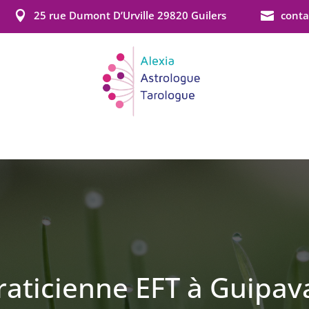
25 rue Dumont D’Urville 29820 Guilers
conta


ACCUEIL
MES ACTIVITÉS
CONTACT
raticienne EFT à
Guipav