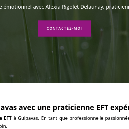
re émotionnel avec Alexia Rigolet Delaunay, praticie
CONTACTEZ-MOI
pavas avec une praticienne EFT exp
e EFT
à
Guipavas
. En tant que professionnelle passionnée
oin.