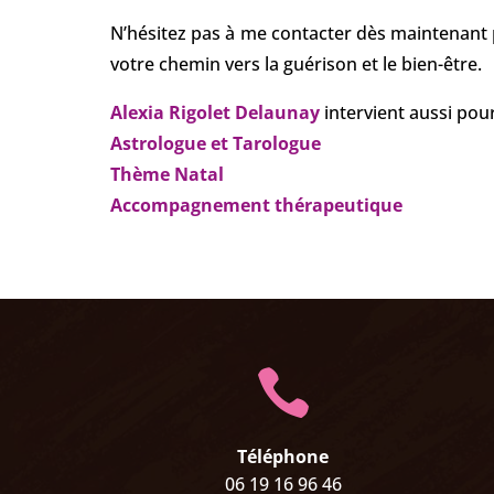
N’hésitez pas à me contacter dès maintenant 
votre chemin vers la guérison et le bien-être.
Alexia Rigolet Delaunay
intervient
aussi pour
Astrologue et Tarologue
Thème Natal
Accompagnement thérapeutique

Téléphone
06
19
16
96
46