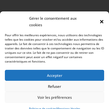
Gérer le consentement aux
cookies
RÉALISATION
Pour offrir les meilleures expériences, nous utilisons des technologies
telles que les cookies pour stocker et/ou accéder aux informations des
appareils. Le fait de consentir à ces technologies nous permettra de
traiter des données telles que le comportement de navigation ou les ID
uniques sur ce site. Le fait de ne pas consentir ou de retirer son
consentement peut avoir un effet négatif sur certaines
caractéristiques et fonctions.
Accepter
Refuser
Les prestations Alexia Rigolet Delaunay
Voir les préférences
Astrologue et Tarologue à Plouzané
Alexia Rigolet Delaunay - 2026 - Tous droits réservés
Astrologue et Tarologue à Landerneau
Politique de cookies
Mentions légales