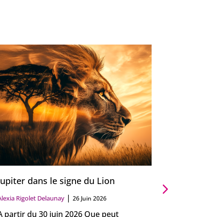
Jupiter dans le signe du Lion
Eclipses l
|
Alexia Rigolet Delaunay
Alexia Rigolet
26 Juin 2026
A partir du 30 juin 2026 Que peut
Lumière et