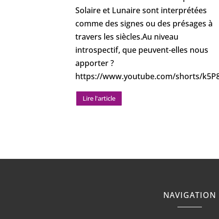
ns ce signe
Solaire et Lunaire sont interprétées
... ? Son
comme des signes ou des présages à
te des
travers les siècles.Au niveau
4A
…
introspectif, que peuvent-elles nous
apporter ?
https://www.youtube.com/shorts/k5
Lire l'article
NAVIGATION