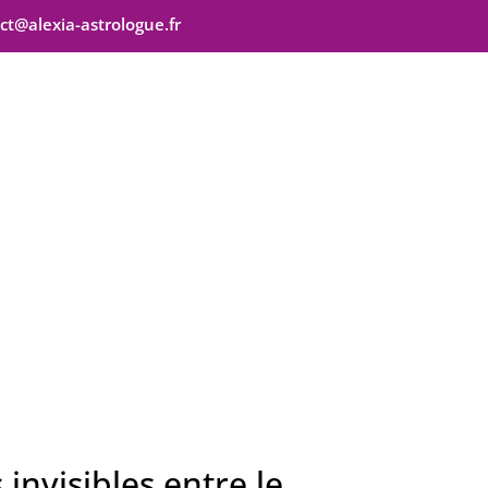
ct@alexia-astrologue.fr
s invisibles entre le