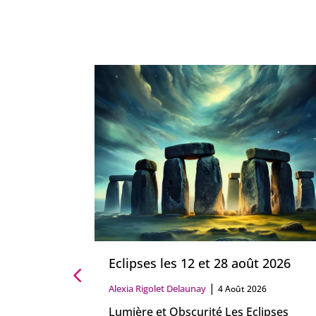
Lion
Eclipses les 12 et 28 août 2026
|
Alexia Rigolet Delaunay
26
4 Août 2026
 peut
Lumière et Obscurité Les Eclipses