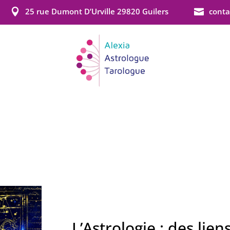
25 rue Dumont D’Urville 29820 Guilers
conta


ACCUEIL
MES ACTIVITÉS
CONTACT
L’Astrologie : des lien