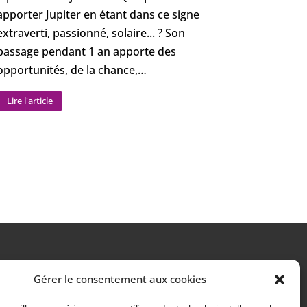
apporter Jupiter en étant dans ce signe
Solaire et 
extraverti, passionné, solaire... ? Son
comme des 
passage pendant 1 an apporte des
travers les
p4psYHeFMNPsfM_SDs17YSW4A
opportunités, de la chance,…
introspecti
apporter ?
Lire l'article
https://w
Lire l'article
RÉALISATION
Gérer le consentement aux cookies