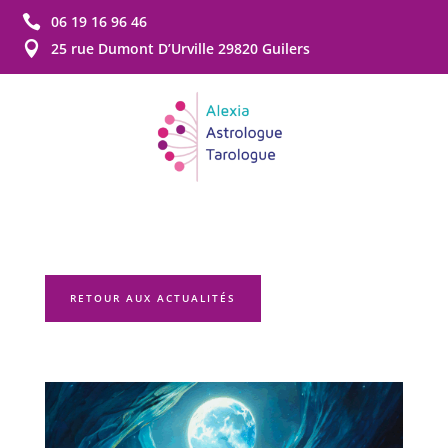

06 19 16 96 46

25 rue Dumont D’Urville 29820 Guilers
RETOUR AUX ACTUALITÉS